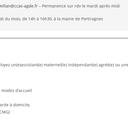
millan@ccas-agde.fr
– Permanence sur rdv le mardi après-midi
di du mois, de 14h à 16h30, à la mairie de Portiragnes
oyez un(e)assistant(e) maternel(le) indépendant(e) agréé(e) ou une
s modes d’accueil
garde à domicile,
, CMG)