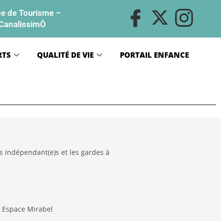
ce de Tourisme
–
CanalissimÔ
RTS
QUALITÉ DE VIE
PORTAIL ENFANCE
)s indépendant(e)s et les gardes à
S Espace Mirabel