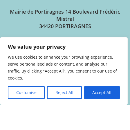
Mairie de Portiragnes
14 Boulevard Frédéric
Mistral
34420 PORTIRAGNES
Horaires d’ouverture
We value your privacy
We use cookies to enhance your browsing experience,
Lundi au jeudi : 8h30 – 12h30 / 14h00 – 17h30
serve personalised ads or content, and analyse our
Vendredi : 8h30 – 12h30 / 14h00 – 17h00
traffic. By clicking "Accept All", you consent to our use of
cookies.
04.67.90.94.44
Customise
Reject All
Accept All
NOUS CONTACTER