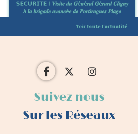
𝗦𝗘𝗖𝗨𝗥𝗜𝗧𝗘 I 𝑽𝒊𝒔𝒊𝒕𝒆 𝒅𝒖 𝑮é𝒏é𝒓𝒂𝒍 𝑮é𝒓𝒂𝒓𝒅 𝑪𝒍𝒊𝒈𝒏𝒚
à 𝒍𝒂 𝒃𝒓𝒊𝒈𝒂𝒅𝒆 𝒂𝒗𝒂𝒏𝒄é𝒆 𝒅𝒆 𝑷𝒐𝒓𝒕𝒊𝒓𝒂𝒈𝒏𝒆𝒔 𝑷𝒍𝒂𝒈𝒆
7 août 2026
Voir toute l'actualité
Suivez nous
Sur
les Réseaux