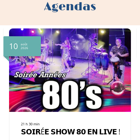
Agendas
12
août
2026
10 h 00 min
-
11 h 30 min
VISITES GUIDÉES I Partez à la