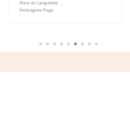
découverte de Portiragnes
Musée Jean Saluste
Portiragnes