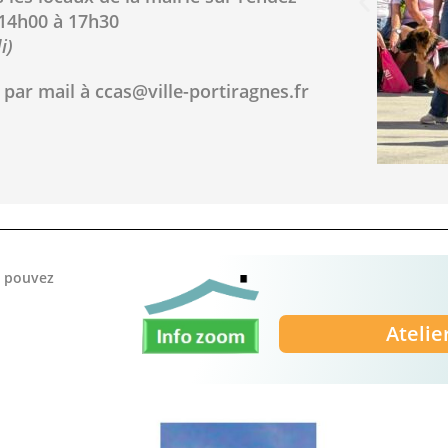
 14h00
à
17h30
i
)
 par mail à
ccas@ville-portiragnes.fr
s pouvez
Atelie