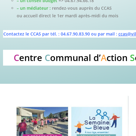
– un conseil budget
=> 04.67.94.66.18
– un médiateur :
rendez-vous auprès du CCAS
ou accueil
direct le 1er mardi après-midi du
mois
Contactez le CCAS par tél. :
04.67.90.83.90
ou par mail :
ccas@vil
C
entre
C
ommunal d’
A
ction
S