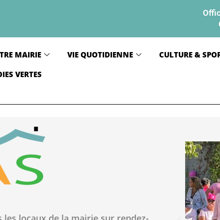
Offi
TRE MAIRIE
VIE QUOTIDIENNE
CULTURE & SPO
OIES VERTES
ns
les
locaux
de la mairie
sur
rendez-