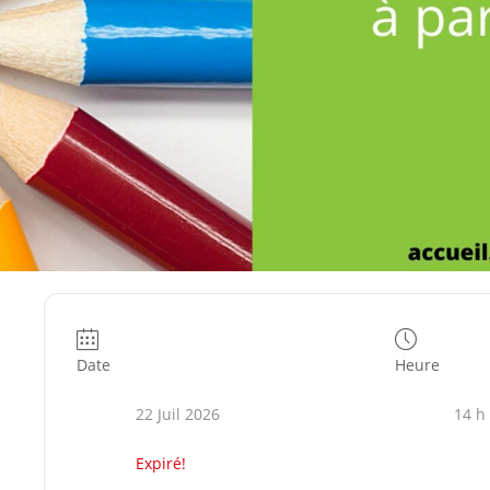
Date
Heure
22 Juil 2026
14 h
Expiré!