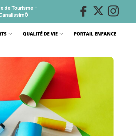
ce de Tourisme
–
CanalissimÔ
RTS
QUALITÉ DE VIE
PORTAIL ENFANCE