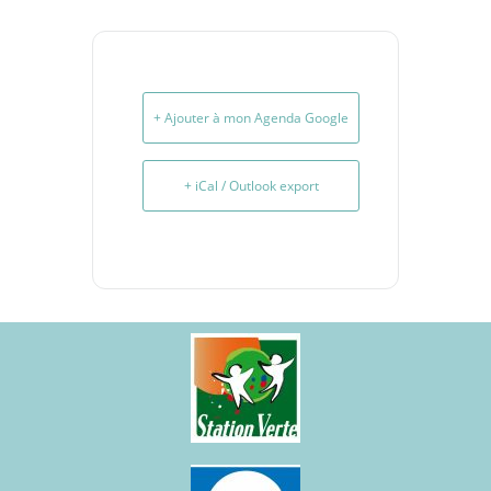
+ Ajouter à mon Agenda Google
+ iCal / Outlook export