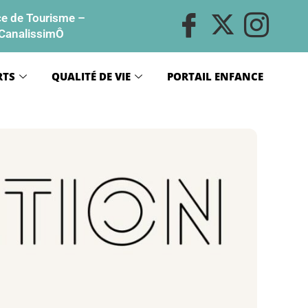
ce de Tourisme
–
CanalissimÔ
RTS
QUALITÉ DE VIE
PORTAIL ENFANCE