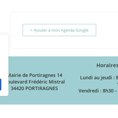
+ Ajouter à mon Agenda Google
Horaire
Mairie de Portiragnes
14
Lundi au jeudi : 
Boulevard Frédéric Mistral
34420 PORTIRAGNES
Vendredi : 8h30 –