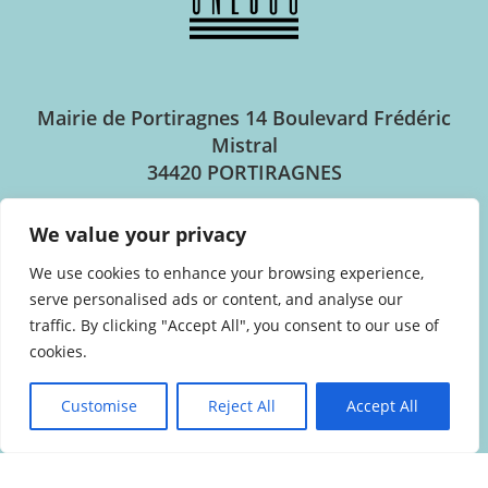
Mairie de Portiragnes
14 Boulevard Frédéric
Mistral
34420 PORTIRAGNES
We value your privacy
Horaires d’ouverture
We use cookies to enhance your browsing experience,
Lundi au jeudi : 8h30 – 12h30 / 14h00 – 17h30
serve personalised ads or content, and analyse our
Vendredi : 8h30 – 12h30 / 14h00 – 17h00
traffic. By clicking "Accept All", you consent to our use of
cookies.
Customise
Reject All
Accept All
04.67.90.94.44
NOUS CONTACTER