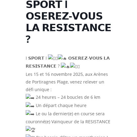
𝗦𝗣𝗢𝗥𝗧 I
𝗢𝗦𝗘𝗥𝗘𝗭-𝗩𝗢𝗨𝗦
𝗟𝗔 𝗥𝗘𝗦𝗜𝗦𝗧𝗔𝗡𝗖𝗘
?
I 𝗦𝗣𝗢𝗥𝗧 I
𝗢𝗦𝗘𝗥𝗘𝗭-𝗩𝗢𝗨𝗦 𝗟𝗔
𝗥𝗘𝗦𝗜𝗦𝗧𝗔𝗡𝗖𝗘 ?
Les 15 et 16 novembre 2025, aux Arènes
de Portiragnes Plage, venez relever un
défi unique :
24 heures – 24 boucles de 6 km
Un départ chaque heure
Le ou la dernier(e) en course sera
couronné(e) Vainqueur de la RESISTANCE