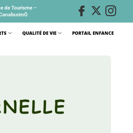
ce de Tourisme
–
CanalissimÔ
RTS
QUALITÉ DE VIE
PORTAIL ENFANCE