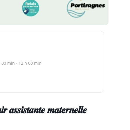
 00 min - 12 h 00 min
𝒔𝒊𝒔𝒕𝒂𝒏𝒕𝒆 𝒎𝒂𝒕𝒆𝒓𝒏𝒆𝒍𝒍𝒆