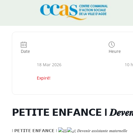
Date
Heure
18 Mar 2026
10 h
Expiré!
𝗣𝗘𝗧𝗜𝗧𝗘 𝗘𝗡𝗙𝗔𝗡𝗖𝗘 I 𝑫𝒆𝒗𝒆𝒏𝒊𝒓 𝒂𝒔
I 𝗣𝗘𝗧𝗜𝗧𝗘 𝗘𝗡𝗙𝗔𝗡𝗖𝗘 I
𝑫𝒆𝒗𝒆𝒏𝒊𝒓 𝒂𝒔𝒔𝒊𝒔𝒕𝒂𝒏𝒕𝒆 𝒎𝒂𝒕𝒆𝒓𝒏𝒆𝒍𝒍𝒆