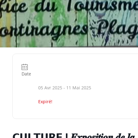
Date
05 Avr 2025
- 11 Mai 2025
Expiré!
𝗖𝗨𝗟𝗧𝗨𝗥𝗘 I 𝑬𝒙𝒑𝒐𝒔𝒊𝒕𝒊𝒐𝒏 𝒅𝒆 𝒍𝒂 𝑷𝒂