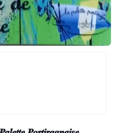
𝒆𝒕𝒕𝒆 𝑷𝒐𝒓𝒕𝒊𝒓𝒂𝒈𝒏𝒂𝒊𝒔𝒆