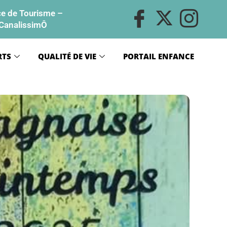
ce de Tourisme
–
CanalissimÔ
RTS
QUALITÉ DE VIE
PORTAIL ENFANCE