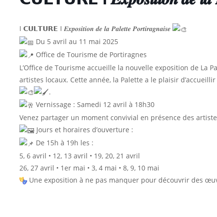
I 𝗖𝗨𝗟𝗧𝗨𝗥𝗘 I 𝑬𝒙𝒑𝒐𝒔𝒊𝒕𝒊𝒐𝒏 𝒅𝒆 𝒍𝒂 𝑷𝒂𝒍𝒆𝒕𝒕𝒆 𝑷𝒐𝒓𝒕𝒊𝒓𝒂𝒈𝒏𝒂𝒊𝒔𝒆
Du 5 avril au 11 mai 2025
Office de Tourisme de Portiragnes
L’Office de Tourisme accueille la nouvelle exposition de La Pa
artistes locaux. Cette année, la Palette a le plaisir d’accuei
.
Vernissage : Samedi 12 avril à 18h30
Venez partager un moment convivial en présence des artiste
Jours et horaires d’ouverture :
De 15h à 19h les :
5, 6 avril • 12, 13 avril • 19, 20, 21 avril
26, 27 avril • 1er mai • 3, 4 mai • 8, 9, 10 mai
Une exposition à ne pas manquer pour découvrir des œuvre