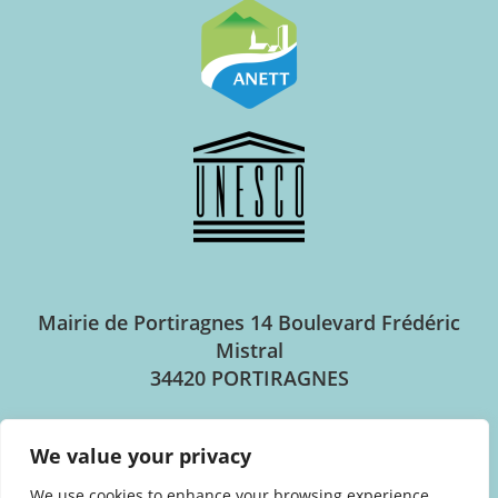
Mairie de Portiragnes
14 Boulevard Frédéric
Mistral
34420 PORTIRAGNES
Horaires d’ouverture
We value your privacy
We use cookies to enhance your browsing experience,