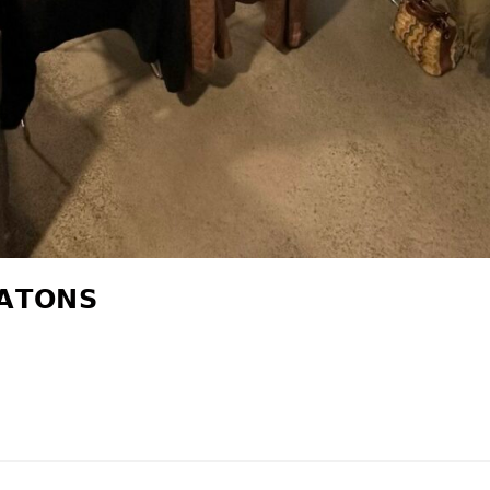
𝗔𝗧𝗢𝗡𝗦