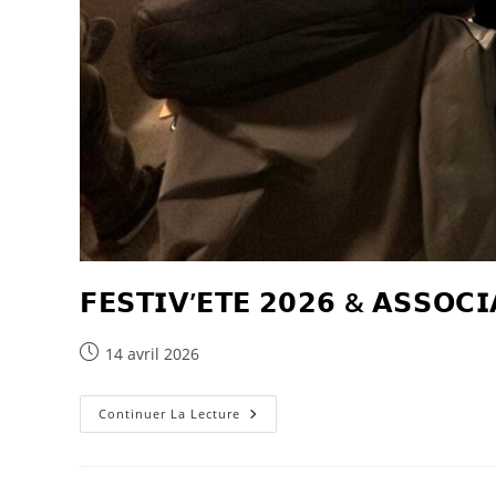
𝗙𝗘𝗦𝗧𝗜𝗩’𝗘𝗧𝗘 𝟮𝟬𝟮𝟲 & 𝗔𝗦𝗦𝗢𝗖
14 avril 2026
Continuer La Lecture