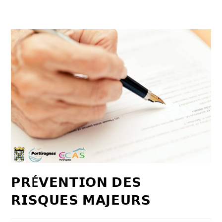
𝗣𝗥É𝗩𝗘𝗡𝗧𝗜𝗢𝗡 𝗗𝗘𝗦
𝗥𝗜𝗦𝗤𝗨𝗘𝗦 𝗠𝗔𝗝𝗘𝗨𝗥𝗦