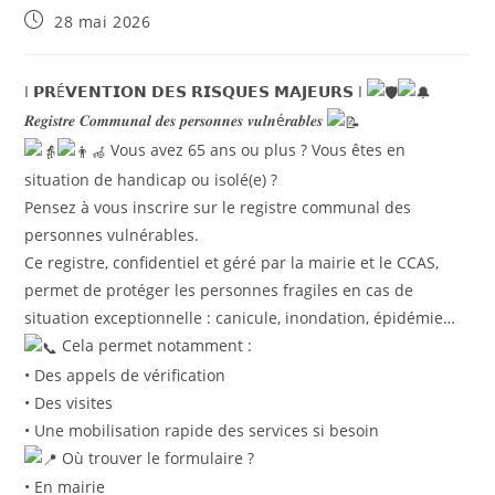
28 mai 2026
I 𝗣𝗥É𝗩𝗘𝗡𝗧𝗜𝗢𝗡 𝗗𝗘𝗦 𝗥𝗜𝗦𝗤𝗨𝗘𝗦 𝗠𝗔𝗝𝗘𝗨𝗥𝗦 I
𝑹𝒆𝒈𝒊𝒔𝒕𝒓𝒆 𝑪𝒐𝒎𝒎𝒖𝒏𝒂𝒍 𝒅𝒆𝒔 𝒑𝒆𝒓𝒔𝒐𝒏𝒏𝒆𝒔 𝒗𝒖𝒍𝒏é𝒓𝒂𝒃𝒍𝒆𝒔
Vous avez 65 ans ou plus ? Vous êtes en
situation de handicap ou isolé(e) ?
Pensez à vous inscrire sur le registre communal des
personnes vulnérables.
Ce registre, confidentiel et géré par la mairie et le CCAS,
permet de protéger les personnes fragiles en cas de
situation exceptionnelle : canicule, inondation, épidémie…
Cela permet notamment :
• Des appels de vérification
• Des visites
• Une mobilisation rapide des services si besoin
Où trouver le formulaire ?
• En mairie