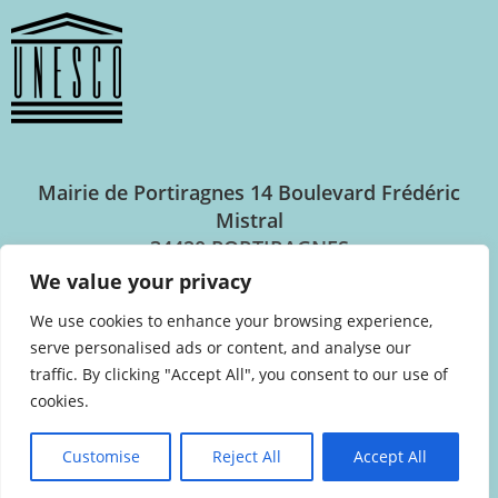
Mairie de Portiragnes
14 Boulevard Frédéric
Mistral
34420 PORTIRAGNES
We value your privacy
Horaires d’ouverture
We use cookies to enhance your browsing experience,
serve personalised ads or content, and analyse our
Lundi au jeudi : 8h30 – 12h30 / 14h00 – 17h30
traffic. By clicking "Accept All", you consent to our use of
Vendredi : 8h30 – 12h30 / 14h00 – 17h00
cookies.
Customise
Reject All
Accept All
04.67.90.94.44