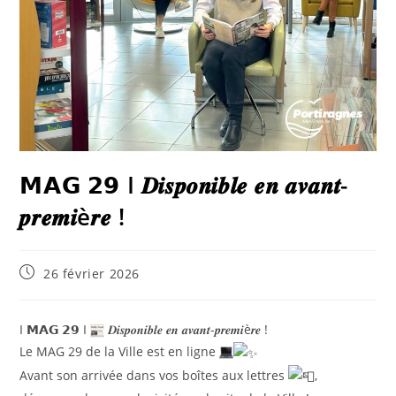
𝗠𝗔𝗚 𝟮𝟵 I 𝑫𝒊𝒔𝒑𝒐𝒏𝒊𝒃𝒍𝒆 𝒆𝒏 𝒂𝒗𝒂𝒏𝒕-
𝒑𝒓𝒆𝒎𝒊è𝒓𝒆 !
26 février 2026
I 𝗠𝗔𝗚 𝟮𝟵 I
𝑫𝒊𝒔𝒑𝒐𝒏𝒊𝒃𝒍𝒆 𝒆𝒏 𝒂𝒗𝒂𝒏𝒕-𝒑𝒓𝒆𝒎𝒊è𝒓𝒆 !
Le MAG 29 de la Ville est en ligne
Avant son arrivée dans vos boîtes aux lettres
,