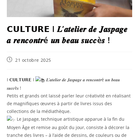
𝗖𝗨𝗟𝗧𝗨𝗥𝗘 I 𝑳’𝒂𝒕𝒆𝒍𝒊𝒆𝒓 𝒅𝒆 𝑱𝒂𝒔𝒑𝒂𝒈𝒆
𝒂 𝒓𝒆𝒏𝒄𝒐𝒏𝒕𝒓é 𝒖𝒏 𝒃𝒆𝒂𝒖 𝒔𝒖𝒄𝒄è𝒔 !
21 octobre 2025
I 𝗖𝗨𝗟𝗧𝗨𝗥𝗘 I
𝑳’𝒂𝒕𝒆𝒍𝒊𝒆𝒓 𝒅𝒆 𝑱𝒂𝒔𝒑𝒂𝒈𝒆 𝒂 𝒓𝒆𝒏𝒄𝒐𝒏𝒕𝒓é 𝒖𝒏 𝒃𝒆𝒂𝒖
𝒔𝒖𝒄𝒄è𝒔 !
Petits et grands ont laissé parler leur créativité en réalisant
de magnifiques œuvres à partir de livres issus des
collections de la médiathèque.
Le Jaspage, technique artistique apparue à la fin du
Moyen Âge et remise au goût du jour, consiste à décorer la
tranche des livres – à l’aide de dessins, de couleurs ou de