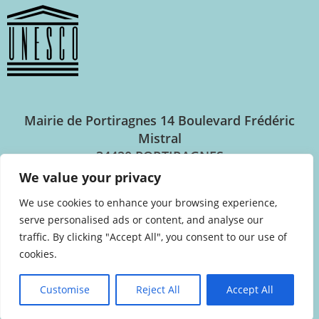
Mairie de Portiragnes
14 Boulevard Frédéric
Mistral
34420 PORTIRAGNES
We value your privacy
Horaires d’ouverture
We use cookies to enhance your browsing experience,
serve personalised ads or content, and analyse our
Lundi au jeudi : 8h30 – 12h30 / 14h00 – 17h30
traffic. By clicking "Accept All", you consent to our use of
Vendredi : 8h30 – 12h30 / 14h00 – 17h00
cookies.
Customise
Reject All
Accept All
04.67.90.94.44