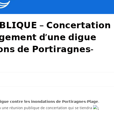
𝗟𝗜𝗤𝗨𝗘 – 𝗖𝗼𝗻𝗰𝗲𝗿𝘁𝗮𝘁𝗶𝗼𝗻
𝗴𝗲𝗺𝗲𝗻𝘁 𝗱’𝘂𝗻𝗲 𝗱𝗶𝗴𝘂𝗲
𝗼𝗻𝘀 𝗱𝗲 𝗣𝗼𝗿𝘁𝗶𝗿𝗮𝗴𝗻𝗲𝘀-
𝗴𝘂𝗲 𝗰𝗼𝗻𝘁𝗿𝗲 𝗹𝗲𝘀 𝗶𝗻𝗼𝗻𝗱𝗮𝘁𝗶𝗼𝗻𝘀 𝗱𝗲 𝗣𝗼𝗿𝘁𝗶𝗿𝗮𝗴𝗻𝗲𝘀-𝗣𝗹𝗮𝗴𝗲.
 à une réunion publique de concertation qui se tiendra