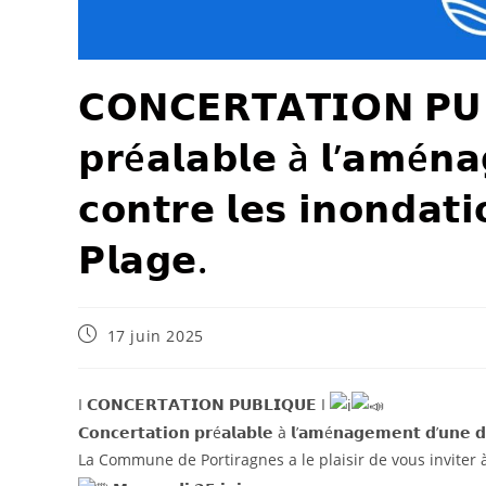
𝗖𝗢𝗡𝗖𝗘𝗥𝗧𝗔𝗧𝗜𝗢𝗡 𝗣𝗨𝗕
𝗽𝗿é𝗮𝗹𝗮𝗯𝗹𝗲 à 𝗹’𝗮𝗺é𝗻𝗮
𝗰𝗼𝗻𝘁𝗿𝗲 𝗹𝗲𝘀 𝗶𝗻𝗼𝗻𝗱𝗮𝘁
𝗣𝗹𝗮𝗴𝗲.
17 juin 2025
I 𝗖𝗢𝗡𝗖𝗘𝗥𝗧𝗔𝗧𝗜𝗢𝗡 𝗣𝗨𝗕𝗟𝗜𝗤𝗨𝗘 I
𝗖𝗼𝗻𝗰𝗲𝗿𝘁𝗮𝘁𝗶𝗼𝗻 𝗽𝗿é𝗮𝗹𝗮𝗯𝗹𝗲 à 𝗹’𝗮𝗺é𝗻𝗮𝗴𝗲𝗺𝗲𝗻𝘁 𝗱’𝘂𝗻𝗲 𝗱𝗶
La Commune de Portiragnes a le plaisir de vous inviter