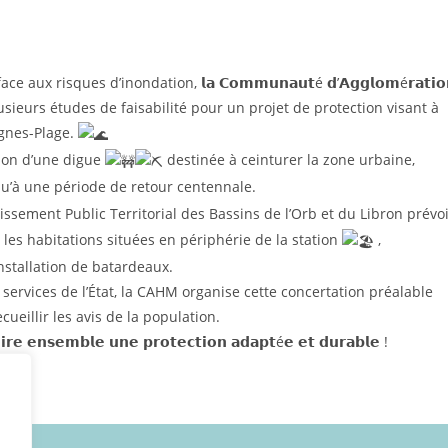
x risques d’inondation, 𝗹𝗮 𝗖𝗼𝗺𝗺𝘂𝗻𝗮𝘂𝘁é 𝗱’𝗔𝗴𝗴𝗹𝗼𝗺é𝗿𝗮𝘁𝗶𝗼
017 plusieurs études de faisabilité pour un projet de protection visant à
agnes-Plage.
tion d’une digue
destinée à ceinturer la zone urbaine,
u’à une période de retour centennale.
ssement Public Territorial des Bassins de l’Orb et du Libron prévoi
les habitations situées en périphérie de la station
,
nstallation de batardeaux.
ervices de l’État, la CAHM organise cette concertation préalable
ecueillir les avis de la population.
𝗿𝘂𝗶𝗿𝗲 𝗲𝗻𝘀𝗲𝗺𝗯𝗹𝗲 𝘂𝗻𝗲 𝗽𝗿𝗼𝘁𝗲𝗰𝘁𝗶𝗼𝗻 𝗮𝗱𝗮𝗽𝘁é𝗲 𝗲𝘁 𝗱𝘂𝗿𝗮𝗯𝗹𝗲 !