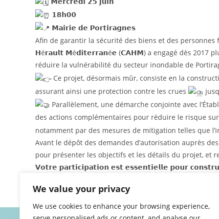
𝗠𝗲𝗿𝗰𝗿𝗲𝗱𝗶 𝟮𝟱 𝗷𝘂𝗶𝗻
𝟭𝟴𝗵𝟬𝟬
𝗠𝗮𝗶𝗿𝗶𝗲 𝗱𝗲 𝗣𝗼𝗿𝘁𝗶𝗿𝗮𝗴𝗻𝗲𝘀
Afin de garantir la sécurité des biens et des personnes face au
𝗛é𝗿𝗮𝘂𝗹𝘁 𝗠é𝗱𝗶𝘁𝗲𝗿𝗿𝗮𝗻é𝗲 (𝗖𝗔𝗛𝗠) a engagé dès 2
réduire la vulnérabilité du secteur inondable de Portir
Ce projet, désormais mûr, consiste en la construc
assurant ainsi une protection contre les crues
jusq
Parallèlement, une démarche conjointe avec l’Établi
des actions complémentaires pour réduire le risque sur 
notamment par des mesures de mitigation telles que l’i
Avant le dépôt des demandes d’autorisation auprès des s
pour présenter les objectifs et les détails du projet, et r
𝗩𝗼𝘁𝗿𝗲 𝗽𝗮𝗿𝘁𝗶𝗰𝗶𝗽𝗮𝘁𝗶𝗼𝗻 𝗲𝘀𝘁 𝗲𝘀𝘀𝗲𝗻𝘁𝗶𝗲𝗹𝗹𝗲 𝗽𝗼𝘂𝗿 𝗰𝗼𝗻𝘀𝘁
We value your privacy
We use cookies to enhance your browsing experience,
serve personalised ads or content, and analyse our