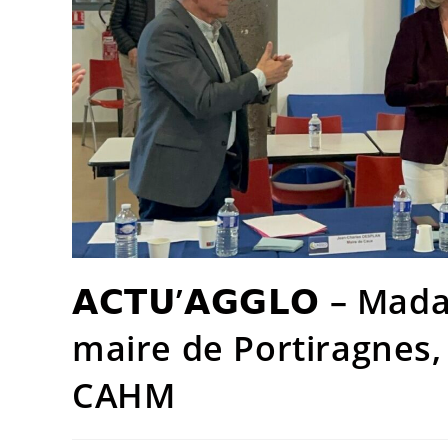
𝗔𝗖𝗧𝗨’𝗔𝗚𝗚𝗟𝗢 – 
maire de Portiragnes, 
CAHM