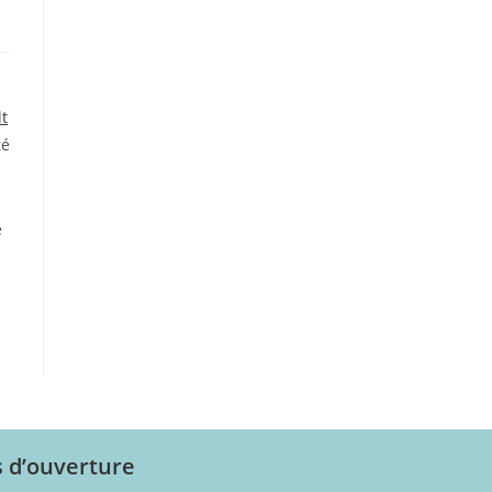
t
té
e
s d’ouverture