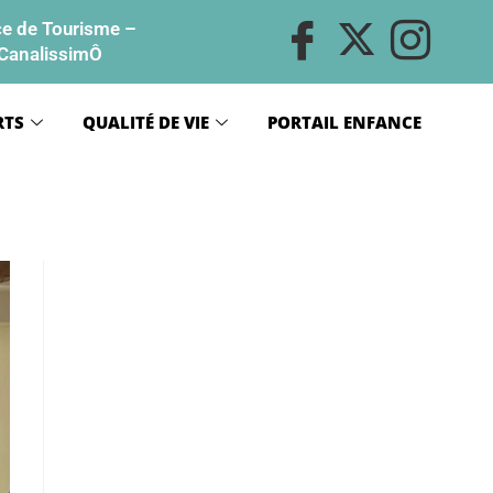
ce de Tourisme
–
CanalissimÔ
RTS
QUALITÉ DE VIE
PORTAIL ENFANCE